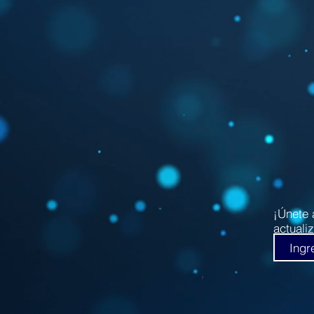
¡Únete 
actuali